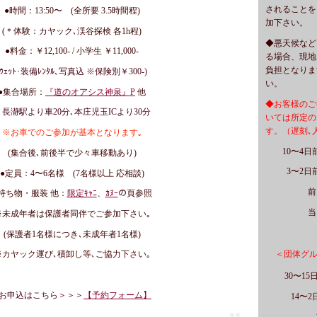
されることを
●時間：13:50〜 (全所要 3.5時間程)
加下さい。
(＊体験：カヤック､渓谷探検 各1h程)
◆悪天候など
●料金：￥12,100- / 小学生 ￥11,000-
る場合、現地
負担となりま
(ｳｪｯﾄ･装備ﾚﾝﾀﾙ､写真込 ※保険別￥300-)
い。
●集合場所：
『道のオアシス神泉』P
他
◆お客様のご
＊長瀞駅より車20分､
本庄児玉ICより30分
いては所定の
す。
（遅刻､
※お車でのご参加が基本となります｡
10〜4日前
(集合後､前後半で少々車移動あり)
3〜2日前
●定員：4〜6名様 (7名様以上 応相談)
前日 参
持ち物・服装 他：
限定ｷｬﾆ
、
ｶﾇｰ
の頁参照
当日 参
※未成年者は保護者同伴でご参加下さい｡
(保護者1名様につき､未成年者1名様)
＜団体グ
※カヤック運び､積卸し等､ご協力下さい｡
30〜15日
お申込はこちら＞＞＞
【予約フォーム】
14〜2日
前日 参