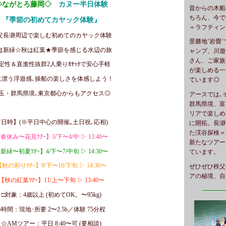
◇ながとろ藤岡◇
カヌー半日体験
昔からの木船
ちろん、今で
『季節の初めてカヤック体験』
＝ラフティン
父長瀞周辺で楽しむ初めてのカヤック体験
景勝地’岩畳’
は新緑☆秋は紅葉★季節を感じる水辺の旅
ャンプ、川遊
さん、ご家族
定性＆直進性抜群2人乗りｶﾔｯｸで安心手軽
が楽しめる一
に漂う浮遊感､操船の楽しさを体感しよう！
ています◎
玉・群馬県境､東京都心からもアクセス◎
アースでは､
群馬県境、富
リアで楽しめ
【日時】(※平日中心の開催｡土日祝､応相)
に開拓。長瀞
た渓谷探検＝
春休み〜花見ﾂｱｰ】3/下〜4/中 ▷ 13:40〜
新たなツアー
新緑〜初夏ﾂｱｰ】4/下〜7/中旬 ▷ 14:30〜
ています。
【秋の彩りﾂｱｰ】9/下〜10/下旬 ▷ 14:30〜
ぜひぜひ秩父
アの秘境、自
【秋の紅葉ﾂｱｰ】11/上〜下旬 ▷ 13:40〜
━━━
□対象：4歳以上 (初めてOK。〜95kg)
●時間：現地･所要 2〜2.5h／体験 75分程
☆AMツアー：平日 8:40〜可 (要相談)