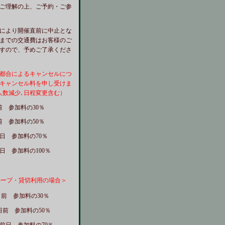
ご理解の上、ご予約・ご参
により開催直前に中止とな
までの交通費はお客様のご
すので、予めご了承くださ
都合によるキャンセルにつ
キャンセル料を申し受けま
人数減少､日程変更含む）
 参加料の30％
 参加料の50％
加料の70％
加料の100％
ループ・貸切利用の場合＞
前 参加料の30％
前 参加料の50％
加料の70％