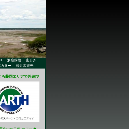
B
洞窟探検
山歩き
葉カヌー
軽井沢観光
とろ藤岡エリアで外遊び
募集中の日程･ツアー ◆