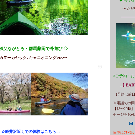
〜 た
━━━
 秩父ながとろ・群馬藤岡で外遊び ◇
 カヌーカヤック､
キャニオニング
etc.〜
◉ご予約・お
【 EA
(予約は前
※電話での問
【18〜20
セージをお残
tel
☆軽井沢近くでの体験はこちら↓↓
日中はﾂｱｰ等