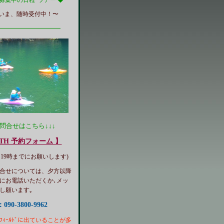
だいま、随時受付中！〜
━━━━━━━━━━━
問合せはこちら↓↓↓
RTH 予約フォーム 】
日19時までにお願いします)
合せについては、夕方以降
時】にお電話いただくか､メッ
し願います｡
：090-3800-9962
､ﾌｨｰﾙﾄﾞに出ていることが多