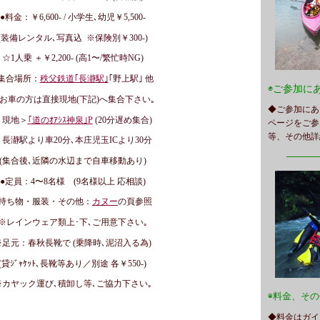
●料金：￥6,600- / 小学生､幼児￥5,500-
(
装備レンタル､写真込 ※保険別￥300-)
☆1人乗 ＋￥2,200- (高1〜/繁忙時NG)
集合場所：
秩父鉄道｢長瀞駅｣
｢野上駅｣
他
◉ご参加に
お車の方は直接現地(下記)へ集合下さい｡
◆ご参加にあ
＜現地＞
｢道のｵｱｼｽ神泉｣P
(20分遅め集合
)
ページをご参
等、その他詳
＊長瀞駅より車20分､
本庄児玉ICより30分
━━━
(集合後､近隣の水辺まで自車移動あり)
●定員：4〜8名様 (9名様以上 応相談)
●持ち物・服装・その他：
カヌー
の頁参照
※レインウェア類上･下､ご用意下さい｡
※足元：春秋長靴で (乗降時､泥沼入る為)
(貸ｼﾞｬｹｯﾄ､長靴等あり／別途 各￥550-
)
※カヤック運び､積卸し等､ご協力下さい｡
◉料金、そ
◆料金はガイ