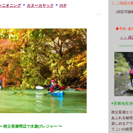
く､ご対応が
ャニオニング
＊
カヌーカヤック
＊
SUP
（対応可能時
◆予約･参
＞＞ 感
━━━
◉景勝地長
秩父長瀞エリ
あふれる秘境
楽しめるアウ
〜 秩父長瀞周辺で水遊びレジャー 〜
てこいの絶景