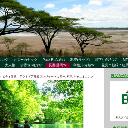
ニング
カヌーカヤック
Pack Raft/ｶﾔｯｸ
SUP(サップ)
川下り/ﾗﾌﾃｨﾝｸﾞ
MT
大人旅
伊香保/四万ﾂｱｰ
長瀞/藤岡ﾂｱｰ
利根川/赤城ﾂｱｰ
花見＊新緑＊紅
秩父なが
ィビティ体験・
アウトドア外遊びレジャー
〜カヌー､SUP､キャニオニング
◆ 同行者