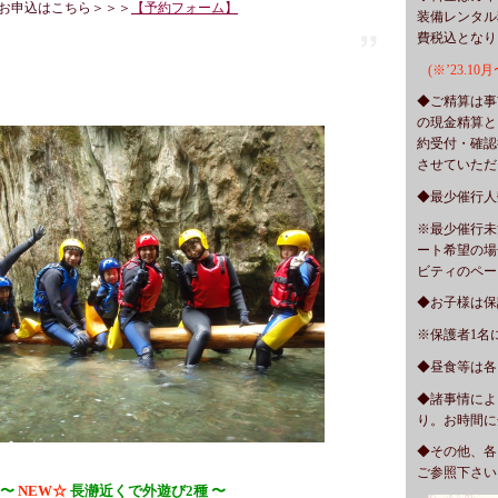
お申込はこちら＞＞＞
【予約フォーム】
装備レンタル
費税込となり
(※’23.
◆ご精算は事
の現金精算と
約受付・確認
させて
◆最少催行人
※
最少催行未
ート希望の場
ビティのペー
◆お子様は保
※保護者1名
◆昼食等は各
◆諸事情によ
り。お時間に
◆その他、各
ご参照下さい
〜
NEW☆
長瀞近くで外遊び2種 〜