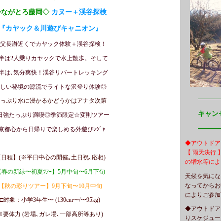
◇ながとろ藤岡◇
カヌー＋渓谷探検
『カヤック＆川遊びキャニオン』
父長瀞近くでカヤック体験＋渓谷探検！
半は2人乗りカヤックで水上散歩。そして
半は､気分爽快！渓谷リバートレッキング
しい秘境の源流でライトな沢登り体験◎
━━━
っぷり水に浸かるかどうかはアナタ次第
キャン
日強たっぷり満喫◎季節限定☆変則ツアー
━━━
京都心から日帰りで楽しめる外遊びﾚｼﾞｬｰ
◆アウトドア
【 雨天決行
【日程】(※平日中心の開催｡土日祝､応相)
の増水等によ
【春の新緑〜初夏ﾂｱｰ】5月中旬〜6月下旬
天候を気にな
なってからお
【秋の彩りツアー】9月下旬〜10月中旬
によりご参加
□対象：小学3年生〜 (130cm〜/〜95kg)
◆アウトドア
※要体力 (
岩場､ガレ場､一部高所等あり)
りスケジュー