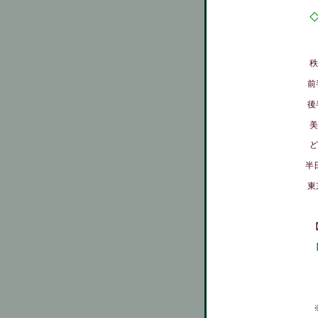
秩
前
後
美
ど
半
東