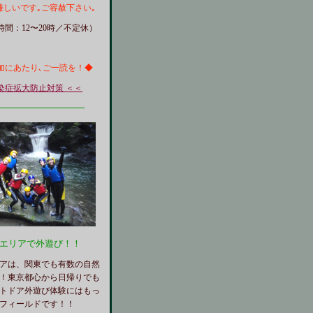
難しいです｡ご容赦下さい｡
間：12〜20時／不定休）
加にあたり､ご一読を！◆
染症拡大防止対策 ＜＜
━━━━━━━━━━━
瀞エリアで外遊び！！
アは、関東でも有数の自然
！東京都心から日帰りでも
トドア外遊び体験にはもっ
フィールドです！！