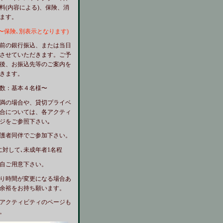
料(内容による)、保険、消
ます。
10月〜保険､別表示となります)
前の銀行振込、または当日
させていただきます。ご予
後、お振込先等のご案内を
いただきます。
数：基本４名様〜
満の場合や、貸切プライベ
合については、各アクティ
ジをご参照下さい｡
護者同伴でご参加下さい。
に対して､未成年者1名程
自ご用意下さい。
り時間が変更になる場合あ
余裕をお持ち願います。
アクティビティのページも
。