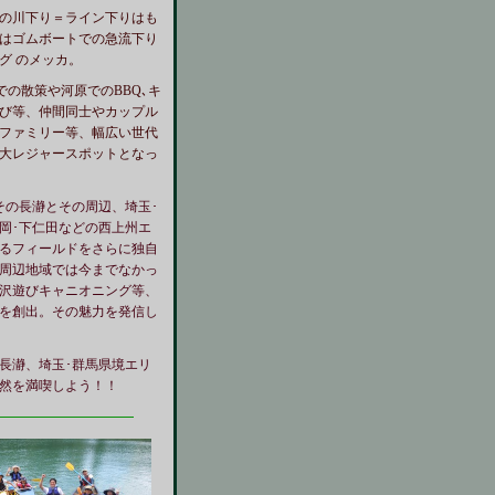
の川下り＝ライン下りはも
はゴムボートでの急流下り
グ のメッカ。
での散策や河原でのBBQ､キ
び等、仲間同士やカップル
ファミリー等、幅広い世代
大レジャースポットとなっ
その長瀞とその周辺、埼玉･
岡･下仁田などの西上州エ
るフィールドをさらに独自
周辺地域では今までなかっ
沢遊びキャニオニング等、
を創出。その魅力を発信し
長瀞、埼玉･群馬県境エリ
然を満喫しよう！！
━━━━━━━━━━━