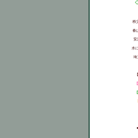
秩
春
安
水
埼
【
【